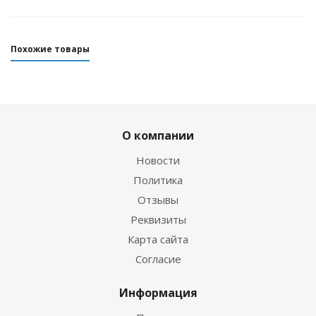
Похожие товары
О компании
Новости
Политика
Отзывы
Реквизиты
Купальник женский 1,5мм ультраспан/
Карта сайта
микроплюш синий
Согласие
Много
Информация