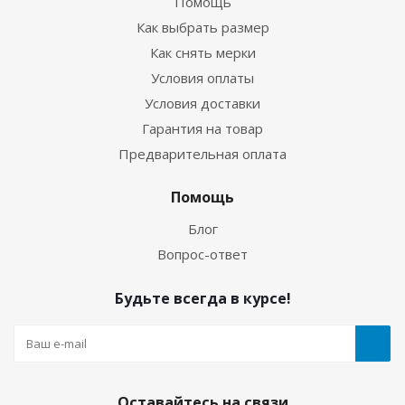
Помощь
Как выбрать размер
Как снять мерки
Условия оплаты
Условия доставки
Гарантия на товар
Предварительная оплата
Купальник женский 1,5мм ультраспан/
Помощь
микроплюш серый
Блог
Вопрос-ответ
Много
Будьте всегда в курсе!
Оставайтесь на связи