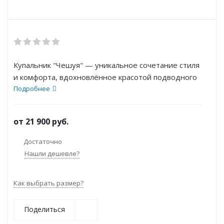
Купальник "Чешуя" — уникальное сочетание стиля
и комфорта, вдохновлённое красотой подводного
мира. Этот купальник создан для женщин, которые
Подробнее
хотят подчеркнуть свою индивидуальность и
элегантность, наслаждаясь активным отдыхом у
от
21 900 руб.
воды.
Достаточно
Нашли дешевле?
Как выбрать размер?
Поделиться