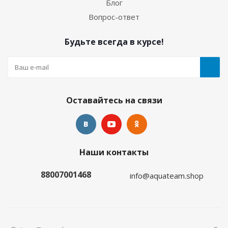
Блог
Много
Вопрос-ответ
Будьте всегда в курсе!
Оставайтесь на связи
Гидрокостюм Лайкровый Олива для водных
Наши контакты
видов спорта
88007001468
info@aquateam.shop
Много