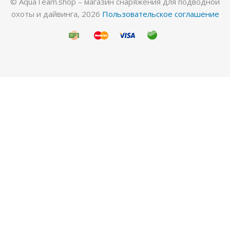
© AquaTeam.shop – магазин снаряжения для подводной
охоты и дайвинга, 2026
Пользовательское соглашение
Гидрокостюм Лайкровый Черный для водных
видов спорта
Много