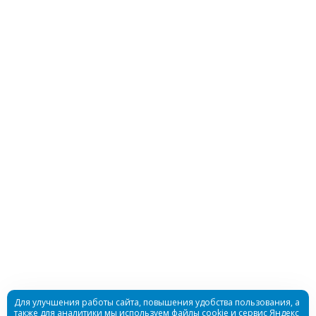
Гидрокостюм Best Water детский 3мм
ультрастрейч
Достаточно
Гидрокостюм Шорти Bestwater женский 3мм
нейлон/нейлон
Для улучшения работы сайта, повышения удобства пользования, а
также для аналитики мы используем файлы cookie и сервис Яндекс