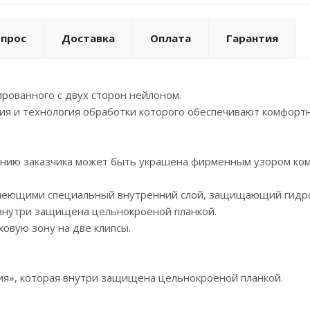
опрос
Доставка
Оплата
Гарантия
ованного с двух сторон нейлоном.
кция и технология обработки которого обеспечивают комфор
еланию заказчика может быть украшена фирменным узором ко
имеющими специальный внутренний слой, защищающий гидро
 внутри защищена цельнокроеной планкой.
ховую зону на две клипсы.
я», которая внутри защищена цельнокроеной планкой.