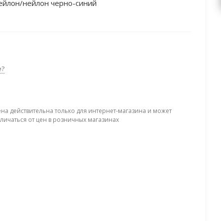
ейлон/нейлон черно-синий
е?
ена действительна только для интернет-магазина и может
тличаться от цен в розничных магазинах