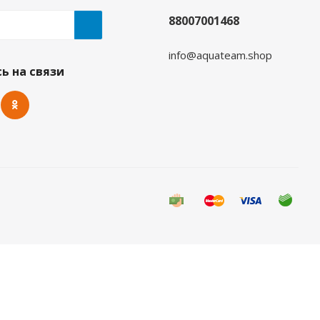
88007001468
info@aquateam.shop
та
ь на связи
 видов спорта