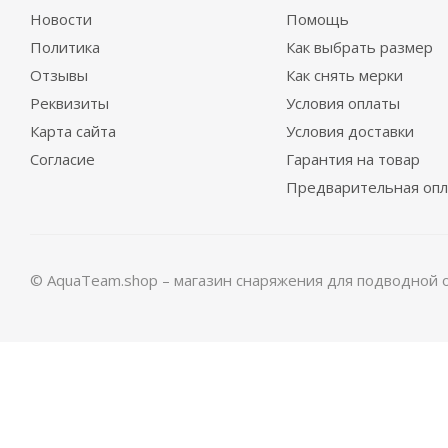
Новости
Помощь
Политика
Как выбрать размер
Отзывы
Как снять мерки
Гидрокостюм Guppy детский лайкровый
Гидр
Реквизиты
Условия оплаты
Карта сайта
Условия доставки
Достаточно
Согласие
Гарантия на товар
Предварительная опл
© AquaTeam.shop – магазин снаряжения для подводной 
Гидрокостюм Лайкровый Олива для водных видов