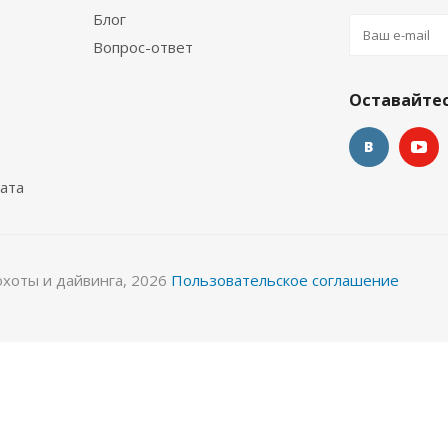
Блог
Вопрос-ответ
окостюм Лайкровый Черно-белый для водных видов спор
Оставайтес
Много
ата
охоты и дайвинга, 2026
Пользовательское соглашение
 спорта
Гидрокостюм Лайкровый Черный для водных